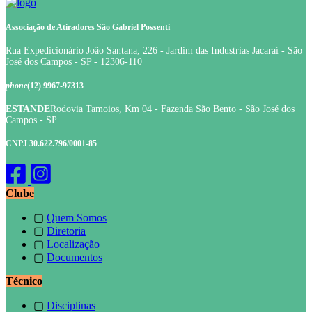
Associação de Atiradores São Gabriel Possenti
Rua Expedicionário João Santana, 226 - Jardim das Industrias Jacaraí - São
José dos Campos - SP - 12306-110
phone
(12) 9967-97313
ESTANDE
Rodovia Tamoios, Km 04 - Fazenda São Bento - São José dos
Campos - SP
CNPJ 30.622.796/0001-85
Clube
▢
Quem Somos
▢
Diretoria
▢
Localização
▢
Documentos
Técnico
▢
Disciplinas