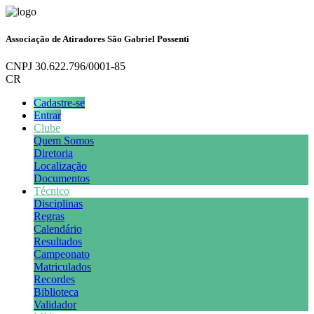
Associação de Atiradores São Gabriel Possenti
CNPJ 30.622.796/0001-85
CR
Cadastre-se
Entrar
Clube
Quem Somos
Diretoria
Localização
Documentos
Técnico
Disciplinas
Regras
Calendário
Resultados
Campeonato
Matriculados
Recordes
Biblioteca
Validador