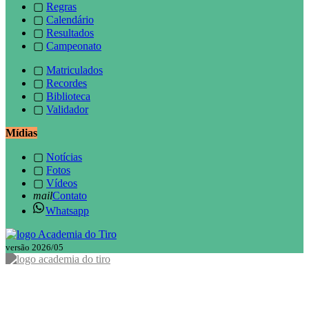
▢
Regras
▢
Calendário
▢
Resultados
▢
Campeonato
▢
Matriculados
▢
Recordes
▢
Biblioteca
▢
Validador
Mídias
▢
Notícias
▢
Fotos
▢
Vídeos
mail
Contato
Whatsapp
versão 2026/05