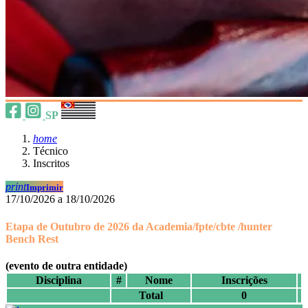
SP
home
Técnico
Inscritos
print
Imprimir
17/10/2026 a 18/10/2026
Etapa de Outubro de 2026 da Academia/fpte/cbte /hunter
Bench Rest
(evento de outra entidade)
Disciplina
#
Nome
Inscrições
Total
0