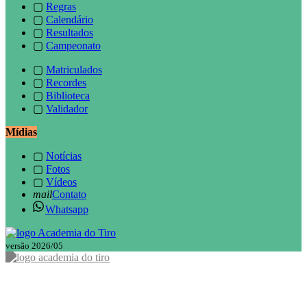
▢
Regras
▢
Calendário
▢
Resultados
▢
Campeonato
▢
Matriculados
▢
Recordes
▢
Biblioteca
▢
Validador
Mídias
▢
Notícias
▢
Fotos
▢
Vídeos
mail
Contato
Whatsapp
versão 2026/05