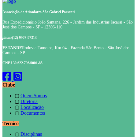
Associação de Atiradores São Gabriel Possenti
Rua Expedicionário João Santana, 226 - Jardim das Industrias Jacaraí - São
José dos Campos - SP - 12306-110
phone
(12) 9967-97313
ESTANDE
Rodovia Tamoios, Km 04 - Fazenda São Bento - São José dos
Campos - SP
CNPJ 30.622.796/0001-85
Clube
▢
Quem Somos
▢
Diretoria
▢
Localização
▢
Documentos
Técnico
▢
Disciplinas