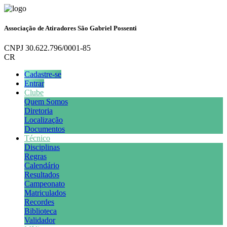
Associação de Atiradores São Gabriel Possenti
CNPJ 30.622.796/0001-85
CR
Cadastre-se
Entrar
Clube
Quem Somos
Diretoria
Localização
Documentos
Técnico
Disciplinas
Regras
Calendário
Resultados
Campeonato
Matriculados
Recordes
Biblioteca
Validador