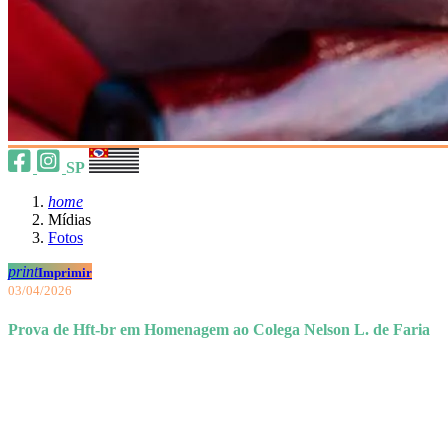
SP
home
Mídias
Fotos
print
Imprimir
03/04/2026
Prova de Hft-br em Homenagem ao Colega Nelson L. de Faria