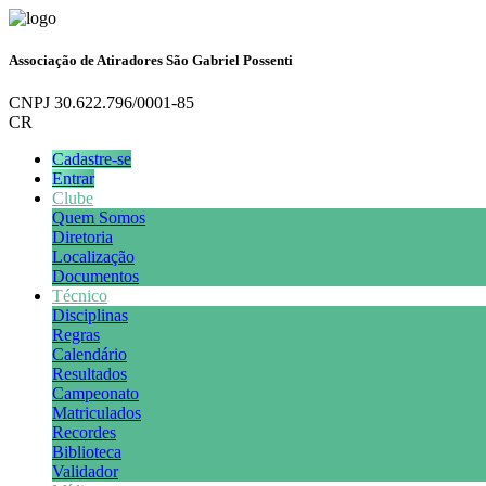
Associação de Atiradores São Gabriel Possenti
CNPJ 30.622.796/0001-85
CR
Cadastre-se
Entrar
Clube
Quem Somos
Diretoria
Localização
Documentos
Técnico
Disciplinas
Regras
Calendário
Resultados
Campeonato
Matriculados
Recordes
Biblioteca
Validador